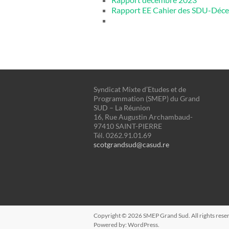
Rapport EE Cahier des SDU-Déc
Syndicat Mixte d’Etudes et de
Programmation (SMEP) du Grand
SUD – La Réunion
16, Rue Augustin Archambaud-
97410 SAINT-PIERRE
Tél. 0262.91.01.69
scotgrandsud@casud.re
Copyright © 2026
SMEP Grand Sud
. All rights re
Powered by:
WordPress
.