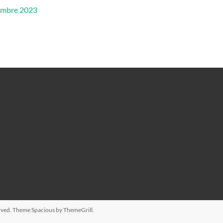
embre 2023
served. Theme
Spacious
by ThemeGrill.