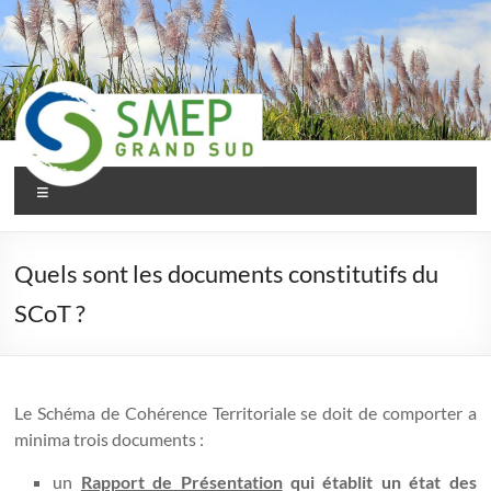
Aller
au
contenu
Menu
SMEP
Grand
Quels sont les documents constitutifs du
Sud
SCoT ?
Le Schéma de Cohérence Territoriale se doit de comporter a
minima trois documents :
un
Rapport de Présentation
qui établit un état des