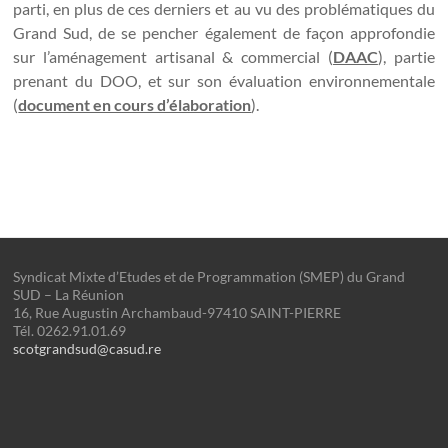
parti, en plus de ces derniers et au vu des problématiques du
Grand Sud, de se pencher également de façon approfondie
sur l’aménagement artisanal & commercial (
DAAC
), partie
prenant du DOO, et sur son évaluation environnementale
(
document en cours d’élaboration
).
Syndicat Mixte d’Etudes et de Programmation (SMEP) du Grand
SUD – La Réunion
16, Rue Augustin Archambaud-97410 SAINT-PIERRE
Tél. 0262.91.01.69
scotgrandsud@casud.re