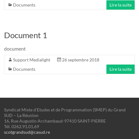
Documents
Lire la suite
Document 1
document
Support Medialight
26 septembre 2018
Documents
Lire la suite
Syndicat Mixte d’Etudes et de Programmation (SMEP) du Grand
SUD – La Réunion
16, Rue Augustin Archambaud-97410 SAINT-PIERRE
Tél. 0262.91.01.69
scotgrandsud@casud.re