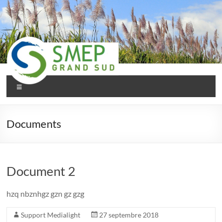
Aller
au
contenu
Menu
SMEP
Grand
Documents
Sud
Document 2
hzq nbznhgz gzn gz gzg
Support Medialight
27 septembre 2018